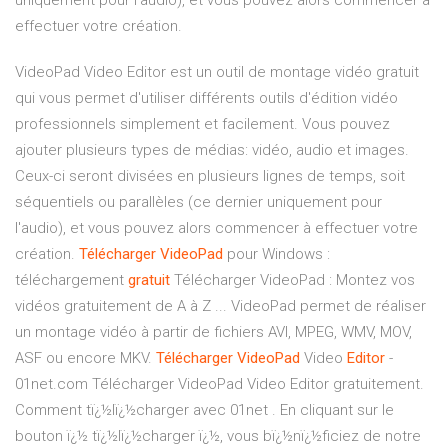
uniquement pour l'audio), et vous pouvez alors commencer à
effectuer votre création.
VideoPad Video Editor est un outil de montage vidéo gratuit
qui vous permet d'utiliser différents outils d'édition vidéo
professionnels simplement et facilement. Vous pouvez
ajouter plusieurs types de médias: vidéo, audio et images.
Ceux-ci seront divisées en plusieurs lignes de temps, soit
séquentiels ou parallèles (ce dernier uniquement pour
l'audio), et vous pouvez alors commencer à effectuer votre
création.
Télécharger
VideoPad
pour Windows :
téléchargement
gratuit
Télécharger VideoPad : Montez vos
vidéos gratuitement de A à Z ... VideoPad permet de réaliser
un montage vidéo à partir de fichiers AVI, MPEG, WMV, MOV,
ASF ou encore MKV.
Télécharger
VideoPad
Video
Editor
-
01net.com Télécharger VideoPad Video Editor gratuitement.
Comment tï¿½lï¿½charger avec 01net . En cliquant sur le
bouton ï¿½ tï¿½lï¿½charger ï¿½, vous bï¿½nï¿½ficiez de notre