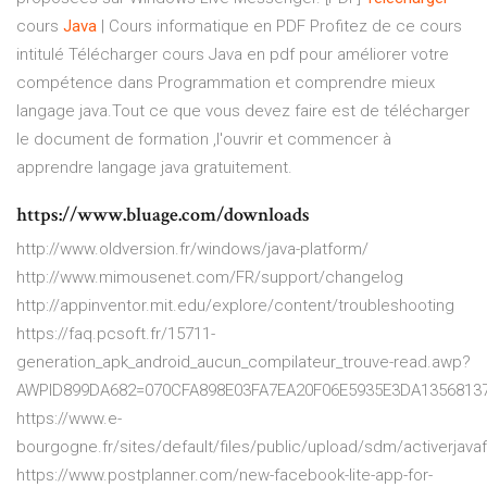
cours
Java
| Cours informatique en PDF Profitez de ce cours
intitulé Télécharger cours Java en pdf pour améliorer votre
compétence dans Programmation et comprendre mieux
langage java.Tout ce que vous devez faire est de télécharger
le document de formation ,l'ouvrir et commencer à
apprendre langage java gratuitement.
https://www.bluage.com/downloads
http://www.oldversion.fr/windows/java-platform/
http://www.mimousenet.com/FR/support/changelog
http://appinventor.mit.edu/explore/content/troubleshooting
https://faq.pcsoft.fr/15711-
generation_apk_android_aucun_compilateur_trouve-read.awp?
AWPID899DA682=070CFA898E03FA7EA20F06E5935E3DA1356813
https://www.e-
bourgogne.fr/sites/default/files/public/upload/sdm/activerjavaf
https://www.postplanner.com/new-facebook-lite-app-for-