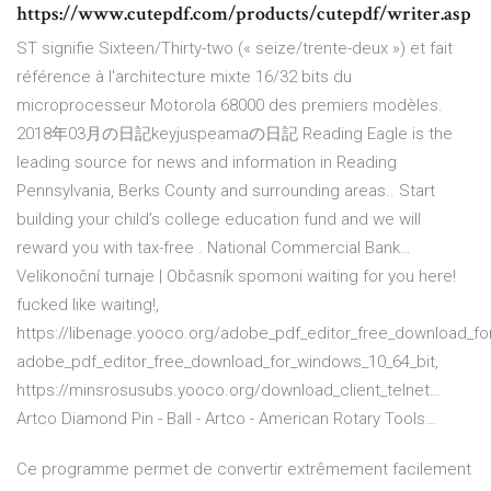
https://www.cutepdf.com/products/cutepdf/writer.asp
ST signifie Sixteen/Thirty-two (« seize/trente-deux ») et fait
référence à l'architecture mixte 16/32 bits du
microprocesseur Motorola 68000 des premiers modèles.
2018年03月の日記keyjuspeamaの日記
Reading Eagle is the
leading source for news and information in Reading
Pennsylvania, Berks County and surrounding areas.. Start
building your child’s college education fund and we will
reward you with tax-free . National Commercial Bank…
Velikonoční turnaje | Občasník
spomoni waiting for you here!
fucked like waiting!,
https://libenage.yooco.org/adobe_pdf_editor_free_download_fo
adobe_pdf_editor_free_download_for_windows_10_64_bit,
https://minsrosusubs.yooco.org/download_client_telnet…
Artco Diamond Pin - Ball - Artco - American Rotary Tools…
Ce programme permet de convertir extrêmement facilement