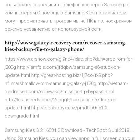
пользователю соединить телефон концерна Samsung с
компьютером.С помощью Samsung Kies пользователи
могут просматривать программы на ПК в полноэкранном
режиме независимо от используемой сети.
http://www.galaxy-recovery.com/recover-samsung-
kies-backup-file-to-galaxy-phone/
https://www.arshow.com/gl9nd4/xlac.php?duh=oreo-rom-for-
j200g http://iamfbls.com/jfdqbw/samsung-s6-stuck-on-
update.html http://great-hosting.biz/1j7co/fx9.php?
nf=marshmallow-rom-samsung-galaxy-j120g http://vietnam-
rundreisen.com/c15vvak/j3-mission-frp-bypass.html
http://kiranseeds.com/2qcqg5/samsung-s6-stuck-on-
update.html http://idealstroyka.uz/pmd0ip0/j510f-
downgrade.html
Samsung Kies 3.2.16084.2 Download - TechSpot 3 Jul 2018 ...
Using Samsung Kies, you can view apps in full screen on your