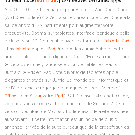
Tableur Excel
sur
iPad
: possible avec certaines apps
AndrOpen Office Télécharger pour Android - AndrOpen Office
(AndrOpen Office) 4.2.7e: La suite bureautique OpenOffice à la
sauce Android. Six instruments pour augmenter votre
productivité. Optimal sur tablettes. Interface identique à celle
de la version PC. Compatible avec les formats...
Tablette
iPad
- Prix
tablette
Apple |
iPad
Pro | Soldes Jumia Achetez votre
article Tablettes iPad en ligne en Côte d'Ivoire au meilleur prix
➤ Découvrez une grande sélection de Tablettes iPad sur
Jumia.ci ➤ Prix en iPad Côte d'Ivoire: de tablettes Apple
élégantes et stylés sur Jumia. Le monde de l'informatique et
de l'électronique regorge de marques, qui se... Microsoft
Office
: bientôt
sur
votre
iPad
? Si l'iPad avait Microsoft Office,
voudriez-vous encore acheter une tablette Surface ? Cette
version pour iPad de Microsoft Office avait déjà été évoquée
auparavant. Et cette information est un indice de plus qui
annonce l'arrivée de la suite bureautique de Microsoft sur les