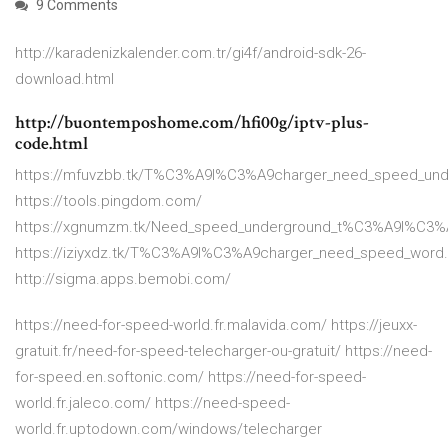
9 Comments
http://karadenizkalender.com.tr/gi4f/android-sdk-26-
download.html
http://buontemposhome.com/hfi00g/iptv-plus-
code.html
https://mfuvzbb.tk/T%C3%A9l%C3%A9charger_need_speed_unde
https://tools.pingdom.com/
https://xgnumzm.tk/Need_speed_underground_t%C3%A9l%C3%A9
https://iziyxdz.tk/T%C3%A9l%C3%A9charger_need_speed_word.
http://sigma.apps.bemobi.com/
https://need-for-speed-world.fr.malavida.com/ https://jeuxx-
gratuit.fr/need-for-speed-telecharger-ou-gratuit/ https://need-
for-speed.en.softonic.com/ https://need-for-speed-
world.fr.jaleco.com/ https://need-speed-
world.fr.uptodown.com/windows/telecharger