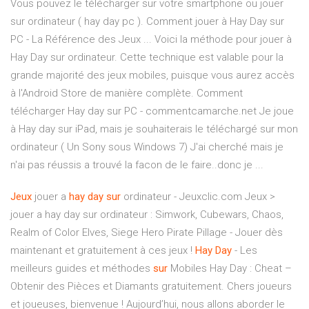
Vous pouvez le télécharger sur votre smartphone ou jouer
sur ordinateur ( hay day pc ). Comment jouer à Hay Day sur
PC - La Référence des Jeux ... Voici la méthode pour jouer à
Hay Day sur ordinateur. Cette technique est valable pour la
grande majorité des jeux mobiles, puisque vous aurez accès
à l'Android Store de manière complète. Comment
télécharger Hay day sur PC - commentcamarche.net Je joue
à Hay day sur iPad, mais je souhaiterais le téléchargé sur mon
ordinateur ( Un Sony sous Windows 7) J'ai cherché mais je
n'ai pas réussis a trouvé la facon de le faire..donc je ...
Jeux
jouer a
hay
day
sur
ordinateur - Jeuxclic.com Jeux >
jouer a hay day sur ordinateur : Simwork, Cubewars, Chaos,
Realm of Color Elves, Siege Hero Pirate Pillage - Jouer dès
maintenant et gratuitement à ces jeux !
Hay
Day
- Les
meilleurs guides et méthodes
sur
Mobiles Hay Day : Cheat –
Obtenir des Pièces et Diamants gratuitement. Chers joueurs
et joueuses, bienvenue ! Aujourd’hui, nous allons aborder le