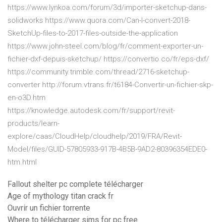
https://www.lynkoa.com/forum/3d/importer-sketchup-dans-
solidworks https://www.quora.com/Can-I-convert-2018-
SketchUp-files-to-2017-files-outside-the-application
https://www.john-steel.com/blog/fr/comment-exporter-un-
fichier-dxf-depuis-sketchup/ https://convertio.co/fr/eps-dxf/
https://community.trimble.com/thread/2716-sketchup-
converter http://forum.vtrans.fr/t6184-Convertir-un-fichier-skp-
en-o3D.htm
https://knowledge.autodesk.com/fr/support/revit-
products/learn-
explore/caas/CloudHelp/cloudhelp/2019/FRA/Revit-
Model/files/GUID-57805933-917B-4B5B-9AD2-80396354EDE0-
htm.html
Fallout shelter pc complete télécharger
Age of mythology titan crack fr
Ouvrir un fichier torrente
Where to télécharger sims for pc free