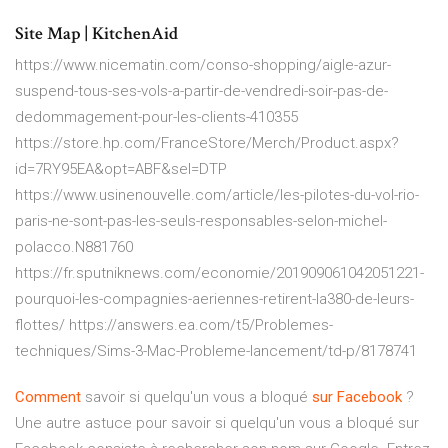
Site Map | KitchenAid
https://www.nicematin.com/conso-shopping/aigle-azur-
suspend-tous-ses-vols-a-partir-de-vendredi-soir-pas-de-
dedommagement-pour-les-clients-410355
https://store.hp.com/FranceStore/Merch/Product.aspx?
id=7RY95EA&opt=ABF&sel=DTP
https://www.usinenouvelle.com/article/les-pilotes-du-vol-rio-
paris-ne-sont-pas-les-seuls-responsables-selon-michel-
polacco.N881760
https://fr.sputniknews.com/economie/201909061042051221-
pourquoi-les-compagnies-aeriennes-retirent-la380-de-leurs-
flottes/ https://answers.ea.com/t5/Problemes-
techniques/Sims-3-Mac-Probleme-lancement/td-p/8178741
Comment
savoir si quelqu'un vous a bloqué
sur
Facebook
?
Une autre astuce pour savoir si quelqu'un vous a bloqué sur