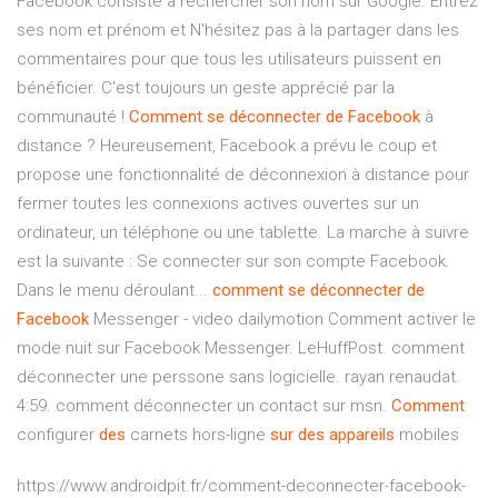
Facebook consiste à rechercher son nom sur Google. Entrez
ses nom et prénom et N'hésitez pas à la partager dans les
commentaires pour que tous les utilisateurs puissent en
bénéficier. C'est toujours un geste apprécié par la
communauté !
Comment
se
déconnecter
de
Facebook
à
distance ? Heureusement, Facebook a prévu le coup et
propose une fonctionnalité de déconnexion à distance pour
fermer toutes les connexions actives ouvertes sur un
ordinateur, un téléphone ou une tablette. La marche à suivre
est la suivante : Se connecter sur son compte Facebook.
Dans le menu déroulant...
comment
se
déconnecter
de
Facebook
Messenger - video dailymotion Comment activer le
mode nuit sur Facebook Messenger. LeHuffPost. comment
déconnecter une perssone sans logicielle. rayan renaudat.
4:59. comment déconnecter un contact sur msn.
Comment
configurer
des
carnets hors-ligne
sur
des
appareils
mobiles
https://www.androidpit.fr/comment-deconnecter-facebook-