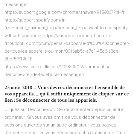
messenger
https://support.google.com/chrome/answer/9159867?hl=fr
https://support.spotify.com/tn-
fr/account_payment_help/account_help/i-want-to-use-spotify-
without-facebook/ https://answers.microsoft.com/fr-
fr/outlook_com/forum/oemail-oapps/se-d%C3%A9connecter-
de-tous-les-appareils-ou-mon/8616ab5c-a7c1-45c6-a3ce-
2bef5f619b18
https://news.androidlista.fr/2018/05/22/comment-se-
deconnecter-de-facebook-messenger/
25 août 2018 ... Vous devrez déconnecter l'ensemble de
vos appareils. ... qu'il suffit uniquement de cliquer sur ce
lien : Se déconnecter de tous les appariels.
Cliquez sur Déconnexion. Se déconnecter depuis un autre
ordinateur. Si vous avez omis de vous déconnecter de
sessions ouvertes sur un autre ordinateur, vous pouvez
réparer cet oubli en vous déconnectant à distance de Gmail.